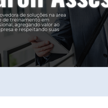
para a prestação de
s de apoio
inamento em
a administração pública