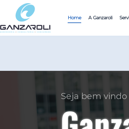
Home
A Ganzaroli
Serv
Profissionais com
Seried