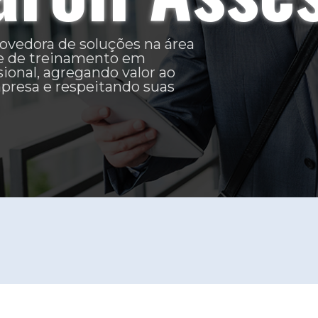
para a prestação de
s de apoio
inamento em
a administração pública