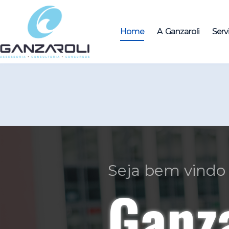
Home
A Ganzaroli
Serv
Profissionais com
Seried