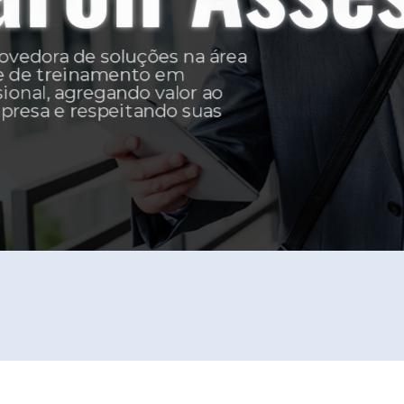
para a prestação de
s de apoio
inamento em
a administração pública