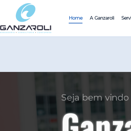
Home
A Ganzaroli
Serv
Profissionais com
Seried